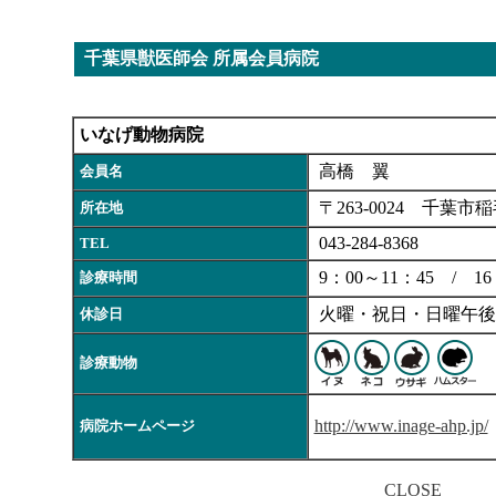
千葉県獣医師会 所属会員病院
いなげ動物病院
高橋 翼
会員名
〒263-0024 千葉市
所在地
043-284-8368
TEL
9：00～11：45 / 16
診療時間
火曜・祝日・日曜午後
休診日
診療動物
http://www.inage-ahp.jp/
病院ホームページ
CLOSE