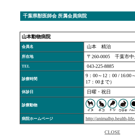
千葉県獣医師会 所属会員病院
山本動物病院
山本 精治
会員名
〒260-0005 千葉市中
所在地
043-225-8885
TEL
9：00～12：00 / 16:
診療時間
17：00まで）
日曜・祝日
休診日
診療動物
http://animalhp.health-life.
病院ホームページ
CLOSE