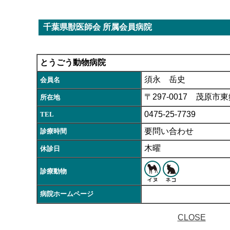
千葉県獣医師会 所属会員病院
とうごう動物病院
須永 岳史
会員名
〒297-0017 茂原市東郷
所在地
0475-25-7739
TEL
要問い合わせ
診療時間
木曜
休診日
診療動物
病院ホームページ
CLOSE