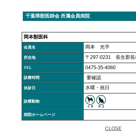
千葉県獣医師会 所属会員病院
岡本獣医科
岡本 光平
会員名
〒297-0231 長生郡
所在地
0475-35-4060
TEL
要確認
診療時間
水曜・祝日
休診日
診療動物
病院ホームページ
CLOSE