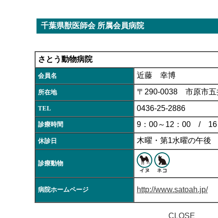
千葉県獣医師会 所属会員病院
さとう動物病院
近藤 幸博
会員名
〒290-0038 市原市五井
所在地
0436-25-2886
TEL
9：00～12：00 / 16
診療時間
木曜・第1水曜の午後
休診日
診療動物
http://www.satoah.jp/
病院ホームページ
CLOSE