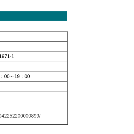
971-1
：00～19：00
128942252200000899/