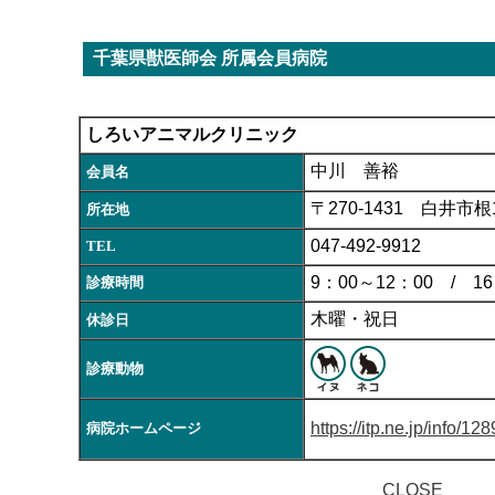
千葉県獣医師会 所属会員病院
しろいアニマルクリニック
中川 善裕
会員名
〒270-1431 白井市根1
所在地
047-492-9912
TEL
9：00～12：00 / 16
診療時間
木曜・祝日
休診日
診療動物
https://itp.ne.jp/info/
病院ホームページ
CLOSE