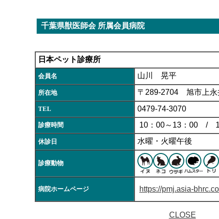
千葉県獣医師会 所属会員病院
日本ペット診療所
山川 晃平
会員名
〒289-2704 旭市上永
所在地
0479-74-3070
TEL
10：00～13：00 / 
診療時間
水曜・火曜午後
休診日
診療動物
https://pmj.asia-bhrc.c
病院ホームページ
CLOSE