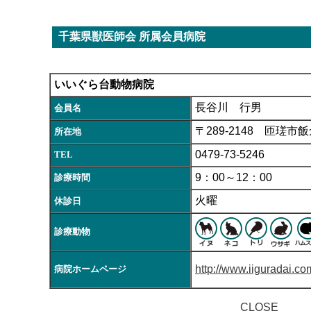
千葉県獣医師会 所属会員病院
いいぐら台動物病院
長谷川 行男
会員名
〒289-2148 匝瑳市飯
所在地
0479-73-5246
TEL
9：00～12：00
診療時間
火曜
休診日
診療動物
http://www.iiguradai.co
病院ホームページ
CLOSE