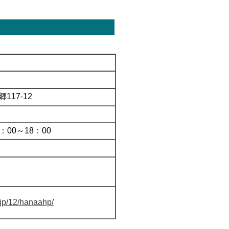
117-12
：00～18：00
.jp/12/hanaahp/