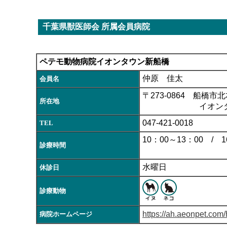
千葉県獣医師会 所属会員病院
ペテモ動物病院イオンタウン新船橋
仲原 佳太
会員名
〒273-0864 船橋市北本
所在地
イオンタウン
047-421-0018
TEL
10：00～13：00 / 16
診療時間
（受付18
水曜日
休診日
診療動物
https://ah.aeonpet.com/
病院ホームページ