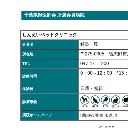
千葉県獣医師会 所属会員病院
しんえいペットクリニック
解良 聡
会員名
〒275-0005 習志野市新
所在地
047-471-1200
TEL
9：00～12：00 / 15
診療時間
(土～18
日曜・祝日
休診日
診療動物
https//shinei-pet.jp
病院ホームページ