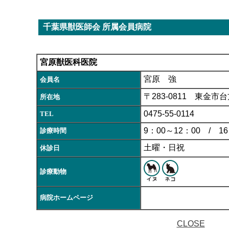
千葉県獣医師会 所属会員病院
宮原獣医科医院
宮原 強
会員名
〒283-0811 東金市台
所在地
0475-55-0114
TEL
9：00～12：00 / 16
診療時間
土曜・日祝
休診日
診療動物
病院ホームページ
CLOSE