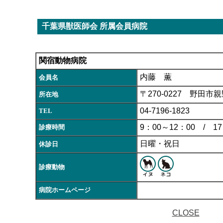
千葉県獣医師会 所属会員病院
関宿動物病院
内藤 薫
会員名
〒270-0227 野田市親
所在地
04-7196-1823
TEL
9：00～12：00 / 17
診療時間
日曜・祝日
休診日
診療動物
病院ホームページ
CLOSE