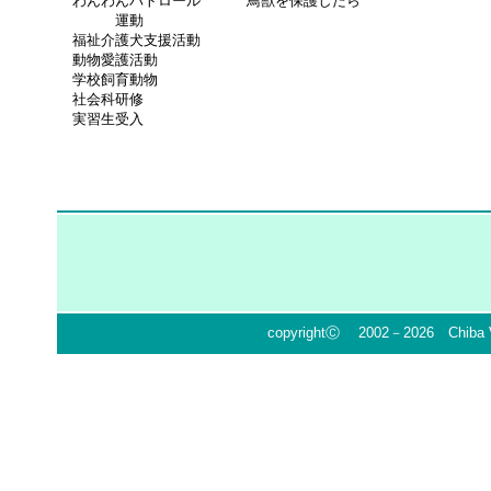
わんわんパトロール
鳥獣を保護したら
運動
福祉介護犬支援活動
動物愛護活動
学校飼育動物
社会科研修
実習生受入
copyrightⒸ 2002－
2026 Chiba Ve