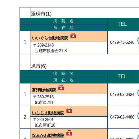
匝瑳市(1
病 院 名
TEL
所 在 地
いいぐら台動物病院
1
0479-73-5246
〒289-2148
匝瑳市飯倉台21-8
旭市(6
病 院 名
TEL
所 在 地
富澤動物病院
1
0479-62-0424
〒289-2516
旭市ロ711
いしじま動物病院
2
0479-62-4488
〒289-2501
旭市新町10
なみかわ動物病院