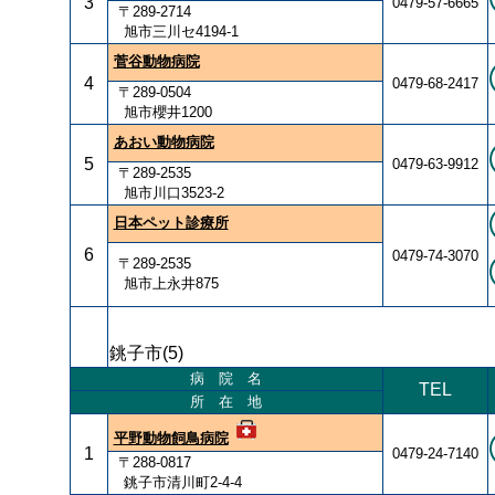
3
0479-57-6665
〒289-2714
旭市三川セ4194-1
菅谷動物病院
4
0479-68-2417
〒289-0504
旭市櫻井1200
あおい動物病院
5
0479-63-9912
〒289-2535
旭市川口3523-2
日本ペット診療所
6
0479-74-3070
〒289-2535
旭市上永井875
銚子市(5)
病 院 名
TEL
所 在 地
平野動物飼鳥病院
1
0479-24-7140
〒288-0817
銚子市清川町2-4-4