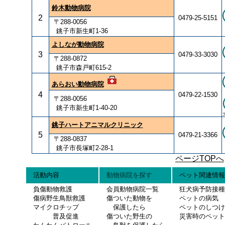
鈴木動物病院
2
0479-25-5151
〒288-0056
銚子市新生町1-36
よしなが動物病院
3
0479-33-3030
〒288-0872
銚子市森戸町615-2
あらおい動物病院
4
0479-22-1530
〒288-0056
銚子市新生町1-40-20
銚子ハートアニマルクリニック
5
0479-21-3366
〒288-0837
銚子市長塚町2-28-1
ページTOPへ
活動内容
動物病院を探す
ペット関連情報
負傷動物救護
会員動物病院一覧
狂犬病予防接種
傷病野生鳥獣救護
傷ついた動物を
ペットの病気
マイクロチップ
保護したら
ペットのしつけ
普及促進
傷ついた野生の
災害時のペット