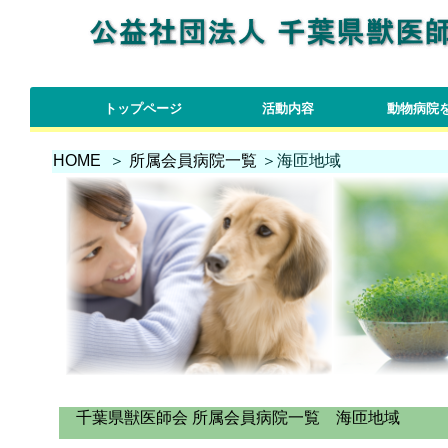
トップページ
活動内容
動物病院
負傷動物救護
傷病野生鳥獣救護
福祉介護犬支援
マイクロチップ普及
わんわんパトロール
動物愛護活動
学校飼育動物
社会科研修
実習生受入
促進
運動
HOME
＞
所属会員病院一覧
＞海匝地域
千葉県獣医師会 所属会員病院一覧 海匝地域